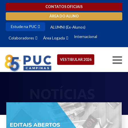
CONTATOS OFICIAIS
ÁREA DO ALUNO
Estude na PUC
ALUMNI (Ex-Alunos)
Internacional
Colaboradores
Área Logada
VESTIBULAR 2026