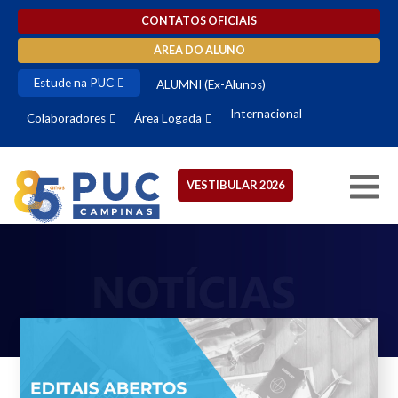
CONTATOS OFICIAIS
ÁREA DO ALUNO
Estude na PUC
ALUMNI (Ex-Alunos)
Internacional
Colaboradores
Área Logada
VESTIBULAR 2026