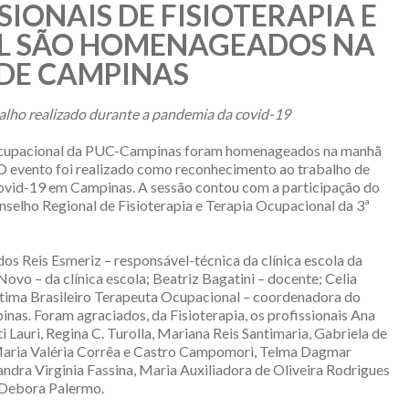
SIONAIS DE FISIOTERAPIA E
L SÃO HOMENAGEADOS NA
DE CAMPINAS
alho realizado durante a pandemia da covid-19
ia Ocupacional da PUC-Campinas foram homenageados na manhã
 O evento foi realizado como reconhecimento ao trabalho de
covid-19 em Campinas. A sessão contou com a participação do
onselho Regional de Fisioterapia e Terapia Ocupacional da 3ª
 Reis Esmeriz – responsável-técnica da clínica escola da
vo – da clínica escola; Beatriz Bagatini – docente; Celia
átima Brasileiro Terapeuta Ocupacional – coordenadora do
as. Foram agraciados, da Fisioterapia, os profissionais Ana
Lauri, ⁠Regina C. Turolla, ⁠Mariana Reis Santimaria, ⁠Gabriela de
⁠Maria Valéria Corrêa e Castro Campomori, Telma Dagmar
ndra Virginia Fassina, Maria Auxiliadora de Oliveira Rodrigues
a Debora Palermo.