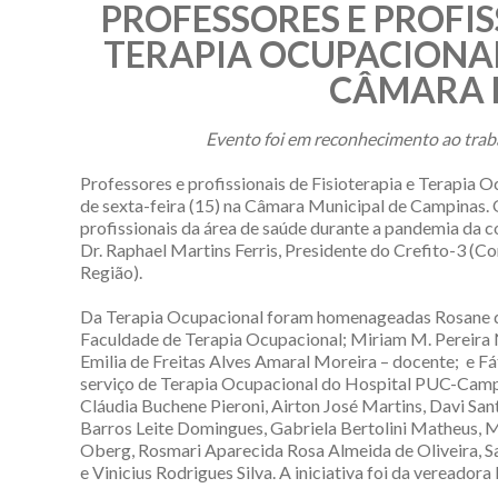
PROFESSORES E PROFIS
TERAPIA OCUPACIONA
CÂMARA 
Evento foi em reconhecimento ao trab
Professores e profissionais de Fisioterapia e Terap
de sexta-feira (15) na Câmara Municipal de Campinas.
profissionais da área de saúde durante a pandemia da 
Dr. Raphael Martins Ferris, Presidente do Crefito-3 (C
Região).
Da Terapia Ocupacional foram homenageadas Rosane dos
Faculdade de Terapia Ocupacional; Miriam M. Pereira No
Emilia de Freitas Alves Amaral Moreira – docente; e F
serviço de Terapia Ocupacional do Hospital PUC-Campin
Cláudia Buchene Pieroni, Airton José Martins, Davi Santi 
Barros Leite Domingues, Gabriela Bertolini Matheus, 
Oberg, Rosmari Aparecida Rosa Almeida de Oliveira, Sa
e Vinicius Rodrigues Silva. A iniciativa foi da vereador