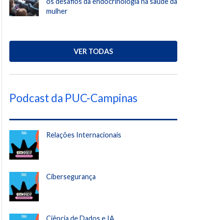
os desafios da endocrinologia na saúde da
mulher
VER TODAS
Podcast da PUC-Campinas
Relações Internacionais
Cibersegurança
Ciência de Dados e IA