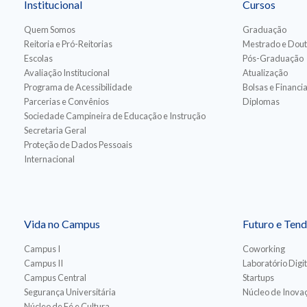
Institucional
Cursos
Quem Somos
Graduação
Reitoria e Pró-Reitorias
Mestrado e Dou
Escolas
Pós-Graduação
Avaliação Institucional
Atualização
Programa de Acessibilidade
Bolsas e Financ
Parcerias e Convênios
Diplomas
Sociedade Campineira de Educação e Instrução
Secretaria Geral
Proteção de Dados Pessoais
Internacional
Vida no Campus
Futuro e Tend
Campus I
Coworking
Campus II
Laboratório Digit
Campus Central
Startups
Segurança Universitária
Núcleo de Inovaç
Núcleo de Fé e Cultura