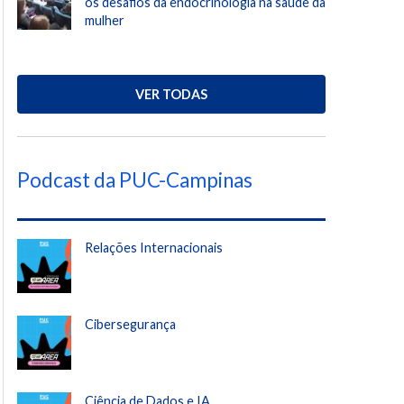
os desafios da endocrinologia na saúde da
mulher
VER TODAS
Podcast da PUC-Campinas
Relações Internacionais
Cibersegurança
Ciência de Dados e IA