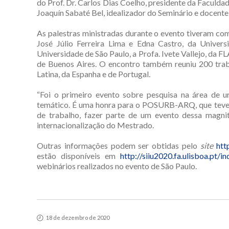
do Prof. Dr. Carlos Dias Coelho, presidente da Faculdad
Joaquín Sabaté Bel, idealizador do Seminário e docente
As palestras ministradas durante o evento tiveram c
José Júlio Ferreira Lima e Edna Castro, da Univer
Universidade de São Paulo, a Profa. Ivete Vallejo, da 
de Buenos Aires. O encontro também reuniu 200 trab
Latina, da Espanha e de Portugal.
“Foi o primeiro evento sobre pesquisa na área de u
temático. É uma honra para o POSURB-ARQ, que teve
de trabalho, fazer parte de um evento dessa magnitu
internacionalização do Mestrado.
Outras informações podem ser obtidas pelo
site
htt
estão disponíveis em
http://siiu2020.fa.ulisboa.pt/i
webinários realizados no evento de São Paulo.
18 de dezembro de 2020