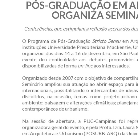
PÓS-GRADUAÇÃO EM A
ORGANIZA SEMIN
Conferências, que estimulam a reflexão acerca dos des
O Programa de Pós-Graduação
Stricto Sensu
em Arq
instituições Universidade Presbiteriana Mackenzie, Un
organizou, dos dias 14 a 16 de dezembro, em São Paul
evento deu continuidade aos debates promovidos e
disponibilizadas de forma
on-line
aos interessados.
Organizado desde 2007 com o objetivo de compartilhar
Seminário ampliou sua atuação ao abrir espaço para i
internacionais, possibilitando o intercâmbio de idei
discutidos, na ocasião, temas como projeto urbano 
ambiente; paisagem e alterações climáticas; planejame
contemporâneos de urbanismo.
Na sessão de abertura, a PUC-Campinas foi repres
organizadora geral do evento, e pela Profa. Dra. La
em Arquitetura e Urbanismo (POSURB-ARQ) da Univer