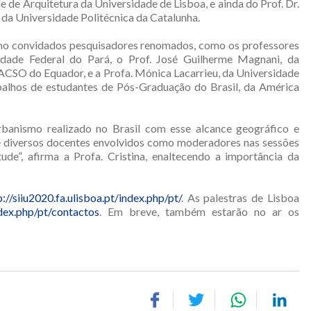
e de Arquitetura da Universidade de Lisboa, e ainda do Prof. Dr.
 da Universidade Politécnica da Catalunha.
omo convidados pesquisadores renomados, como os professores
sidade Federal do Pará, o Prof. José Guilherme Magnani, da
FLACSO do Equador, e a Profa. Mónica Lacarrieu, da Universidade
alhos de estudantes de Pós-Graduação do Brasil, da América
rbanismo realizado no Brasil com esse alcance geográfico e
 diversos docentes envolvidos como moderadores nas sessões
de”, afirma a Profa. Cristina, enaltecendo a importância da
p://siiu2020.fa.ulisboa.pt/index.php/pt/
. As palestras de Lisboa
ndex.php/pt/contactos
. Em breve, também estarão no ar os