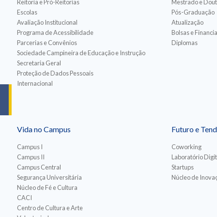
Reitoria e Pró-Reitorias
Mestrado e Dou
Escolas
Pós-Graduação
Avaliação Institucional
Atualização
Programa de Acessibilidade
Bolsas e Financ
Parcerias e Convênios
Diplomas
Sociedade Campineira de Educação e Instrução
Secretaria Geral
Proteção de Dados Pessoais
Internacional
Vida no Campus
Futuro e Tend
Campus I
Coworking
Campus II
Laboratório Digit
Campus Central
Startups
Segurança Universitária
Núcleo de Inovaç
Núcleo de Fé e Cultura
CACI
Centro de Cultura e Arte