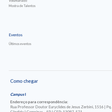
Voluntariado
Mostra de Talentos
Eventos
Últimos eventos
Como chegar
Campus
I
Endereço para correspondência:
Rua Professor Doutor Euryclides de Jesus Zerbini, 1516 | Pq
Cândida | Campinas – SP | CEP: 13087-571