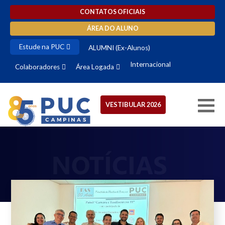
CONTATOS OFICIAIS
ÁREA DO ALUNO
Estude na PUC
ALUMNI (Ex-Alunos)
Internacional
Colaboradores
Área Logada
VESTIBULAR 2026