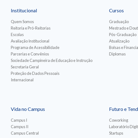
Institucional
Cursos
Quem Somos
Graduação
Reitoria e Pró-Reitorias
Mestrado e Dou
Escolas
Pós-Graduação
Avaliação Institucional
Atualização
Programa de Acessibilidade
Bolsas e Financ
Parcerias e Convênios
Diplomas
Sociedade Campineira de Educação e Instrução
Secretaria Geral
Proteção de Dados Pessoais
Internacional
Vida no Campus
Futuro e Tend
Campus I
Coworking
Campus II
Laboratório Digit
Campus Central
Startups