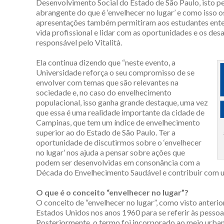
Desenvolvimento Social do Estado de São Paulo, isto p
abrangente do que é ‘envelhecer no lugar’ e como isso os
apresentações também permitiram aos estudantes enten
vida profissional e lidar com as oportunidades e os des
responsável pelo Vitalità.
Ela continua dizendo que “neste evento, a
Universidade reforça o seu compromisso de se
envolver com temas que são relevantes na
sociedade e, no caso do envelhecimento
populacional, isso ganha grande destaque, uma vez
que essa é uma realidade importante da cidade de
Campinas, que tem um índice de envelhecimento
superior ao do Estado de São Paulo. Ter a
oportunidade de discutirmos sobre o ‘envelhecer
no lugar’ nos ajuda a pensar sobre ações que
podem ser desenvolvidas em consonância com a
Década do Envelhecimento Saudável e contribuir com u
O que é o conceito “envelhecer no lugar”?
O conceito de “envelhecer no lugar”, como visto anteri
Estados Unidos nos anos 1960 para se referir às pessoa
Posteriormente, o termo foi incorporado ao meio urbano