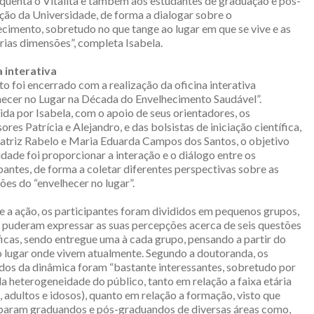
equenta o Vitalità e também aos estudantes de graduação e pós-
ção da Universidade, de forma a dialogar sobre o
cimento, sobretudo no que tange ao lugar em que se vive e as
rias dimensões”, completa Isabela.
a interativa
o foi encerrado com a realização da oficina interativa
hecer no Lugar na Década do Envelhecimento Saudável”.
da por Isabela, com o apoio de seus orientadores, os
ores Patrícia e Alejandro, e das bolsistas de iniciação científica,
atriz Rabelo e Maria Eduarda Campos dos Santos, o objetivo
idade foi proporcionar a interação e o diálogo entre os
pantes, de forma a coletar diferentes perspectivas sobre as
es do “envelhecer no lugar”.
 a ação, os participantes foram divididos em pequenos grupos,
l puderam expressar as suas percepções acerca de seis questões
icas, sendo entregue uma à cada grupo, pensando a partir do
o lugar onde vivem atualmente. Segundo a doutoranda, os
ados da dinâmica foram “bastante interessantes, sobretudo por
a heterogeneidade do público, tanto em relação a faixa etária
, adultos e idosos), quanto em relação a formação, visto que
iparam graduandos e pós-graduandos de diversas áreas como,