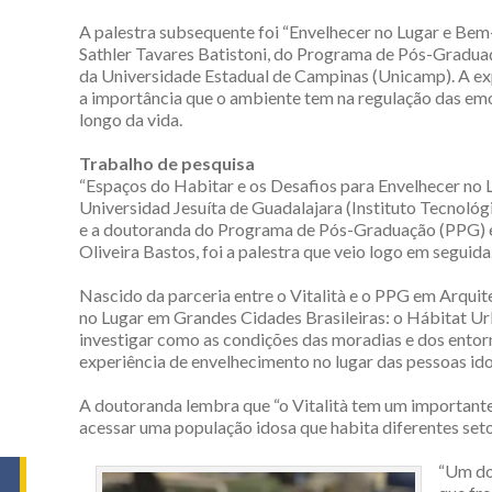
A palestra subsequente foi “Envelhecer no Lugar e Bem-E
Sathler Tavares Batistoni, do Programa de Pós-Gradu
da Universidade Estadual de Campinas (Unicamp). A ex
a importância que o ambiente tem na regulação das emo
longo da vida.
Trabalho de pesquisa
“Espaços do Habitar e os Desafios para Envelhecer no L
Universidad Jesuíta de Guadalajara (Instituto Tecnológ
e a doutoranda do Programa de Pós-Graduação (PPG) 
Oliveira Bastos, foi a palestra que veio logo em seguida
Nascido da parceria entre o Vitalità e o PPG em Arquite
no Lugar em Grandes Cidades Brasileiras: o Hábitat Ur
investigar como as condições das moradias e dos entor
experiência de envelhecimento no lugar das pessoas ido
A doutoranda lembra que “o Vitalità tem um importante p
acessar uma população idosa que habita diferentes set
“Um dos