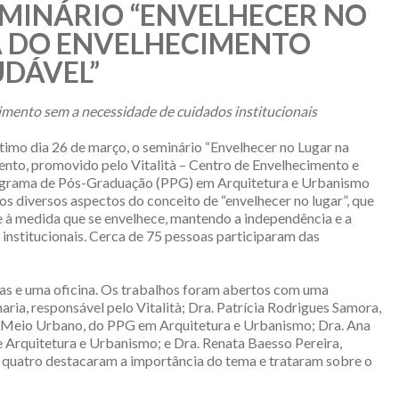
MINÁRIO “ENVELHECER NO
 DO ENVELHECIMENTO
DÁVEL”
cimento
sem a necessidade de cuidados institucionais
timo dia 26 de março, o seminário “Envelhecer no Lugar na
nto, promovido pelo Vitalità – Centro de Envelhecimento e
grama de Pós-Graduação (PPG) em Arquitetura e Urbanismo
r os diversos aspectos do conceito de “envelhecer no lugar”, que
de à medida que se envelhece, mantendo a independência e a
 institucionais. Cerca de 75 pessoas participaram das
ras e uma oficina. Os trabalhos foram abertos com uma
ria, responsável pelo Vitalità; Dra. Patrícia Rodrigues Samora,
no Meio Urbano, do PPG em Arquitetura e Urbanismo; Dra. Ana
e Arquitetura e Urbanismo; e Dra. Renata Baesso Pereira,
quatro destacaram a importância do tema e trataram sobre o