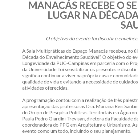
MANACÁS RECEBE O SE
LUGAR NA DÉCADA
SAU
O objetivo do evento foi discutir o envelhe
A Sala Multipráticas do Espaço Manacás recebeu, no úl
Década do Envelhecimento Saudável”. O objetivo do eve
Longevidade da PUC-Campinas em parceria com o Pro
da Universidade, foi sensibilizar os presentes e discuti
significa continuar a viver na própria casa e comunida
qualidade de vida e evitando a necessidade de cuidados
atividades oferecidas.
A programação contou com a realização de três palest
apresentação das professoras Dra. Mariana Reis Santima
do Grupo de Pesquisa Políticas Territoriais e a Água 
Paula Pedro Giardini Trevisan, diretora da Faculdade d
coordenadora do PPG em Arquitetura e Urbanismo. As 
evento como um todo, incluindo o seu planejamento.