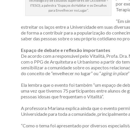
Tecnológico y de Estudios Superiores de Occidente –
por ex
ITESO), a palestra “Espaços do Habitar e os Desafios
Terapia
para Envelhecer no Lugar”.
“Em sí
estreitar os laços entre a Universidade em suas diversas
de forma a contribuir para a popularização do conheci
saber das pessoas sobre o seu próprio cotidiano no pro
Espaço de debate e reflexão importantes
De acordo com a responsável pelo Vitalità, Profa. Dra. 
com o PPG de Arquitetura e Urbanismo a partir do tem
sensibilizar a comunidade sobre os aspectos relacionad
do conceito de “envelhecer no lugar” ou “
aging in place
”
Ela lembra que o evento foi também “um espaço de debat
uma vez que tivemos 75 participantes entre alunos de 
pessoas idosas que frequentam o Vitalità”.
A professora Mariana explica ainda que o evento permi
Universidade para toda a comunidade, principalmente as
“Como o tema foi apresentado por diversos especialista