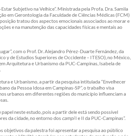
star Subjetivo na Velhice”. Ministrada pela Profa. Dra. Samila
ação em Gerontologia da Faculdade de Ciências Médicas (FCM)
posição tratou dos aspectos emocionais associados ao morar e
ções e na manutenção das capacidades físicas e mentais ao
ugar”, com o Prof. Dr. Alejandro Pérez-Duarte Fernández, da
ico y de Estudios Superiores de Occidente – ITESO), no México,
em Arquitetura e Urbanismo da PUC-Campinas, Isabela de
.
tura e Urbanismo, a partir da pesquisa intitulada “Envelhecer
bano da Pessoa Idosa em Campinas-SP”, o trabalho visa
nos urbanos em diferentes regiões do município influenciam a
sas.
apel neste estudo, pois a partir dele está sendo possível
ores da cidade, no entorno dos
campi
I e II da PUC-Campinas”.
 objetivos da palestra foi apresentar a pesquisa ao público