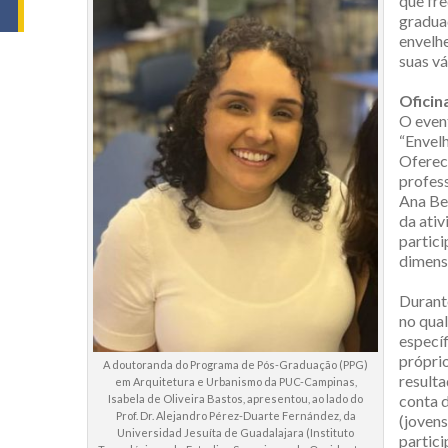
que fr
gradua
envelhe
suas vá
Oficin
O event
“Envel
Ofereci
profess
Ana Be
da ativ
partici
dimensõ
Durante
no qua
específ
própri
A doutoranda do Programa de Pós-Graduação (PPG)
result
em Arquitetura e Urbanismo da PUC-Campinas,
conta d
Isabela de Oliveira Bastos, apresentou, ao lado do
Prof. Dr. Alejandro Pérez-Duarte Fernández, da
(jovens
Universidad Jesuíta de Guadalajara (Instituto
partic