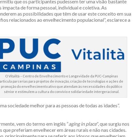
ermitiu que os participantes pudessem ter uma visão bastante
 impacta de forma pessoal, individual e coletiva. As
derem as possibilidades que têm de usar este conceito em sua
afios relacionados ao envelhecimento populacional”, esclarece a
O Vitalità – Centro de Envelhecimento e Longevidade da PUC-Campinas
articula parcerias para projetos de inovação, criação de tecnologias e ações de
promoção do envelhecimento ativo que atendam às necessidades do público
sênior e estimulem a cultura do convívio e solidariedade intergeracional.
ma sociedade melhor para as pessoas de todas as idades”.
ormente, vem do termo em inglês “
aging in place
”, que surgiu nos
s que preferiam envelhecer em áreas rurais e não nas cidades.
, principalmente para se referir aos idosos que envelheciam