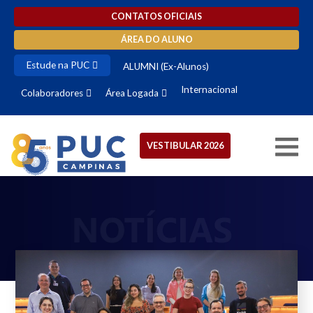
CONTATOS OFICIAIS
ÁREA DO ALUNO
Estude na PUC
ALUMNI (Ex-Alunos)
Internacional
Colaboradores
Área Logada
VESTIBULAR 2026