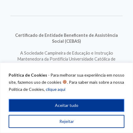
Certificado de Entidade Beneficente de Assistência
Social (CEBAS)
A Sociedade Campineira de Educação e Instrução
Mantenedora da Pontifícia Universidade Católica de
Campinas e do Hospital e Maternidade Celso Pierro é uma
Entidade Beneficente de Assistência Social, dedicada à
Política de Cookies
- Para melhorar sua experiência em nosso
educação, portadora do Certificado de Entidade
site, fazemos uso de cookies
. Para saber mais sobre a nossa
Beneficente de Assistência Social – CEBAS – Educação.
Política de Cookies,
clique aqui
Aceitar tudo
Rejeitar