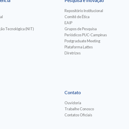
ência
Pesquisa e Inovação
Repositório Institucional
al
Comitê de Ética
EAIP
ão Tecnológica (NIT)
Grupos de Pesquisa
Periódicos PUC-Campinas
Postgraduate Meeting
Plataforma Lattes
Diretrizes
Contato
Ouvidoria
Trabalhe Conosco
Contatos Oficiais