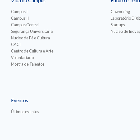
Vida no Campus
Futuro e Tend
Campus I
Coworking
Campus II
Laboratório Digit
Campus Central
Startups
Segurança Universitária
Núcleo de Inovaç
Núcleo de Fé e Cultura
CACI
Centro de Cultura e Arte
Voluntariado
Mostra de Talentos
Eventos
Últimos eventos