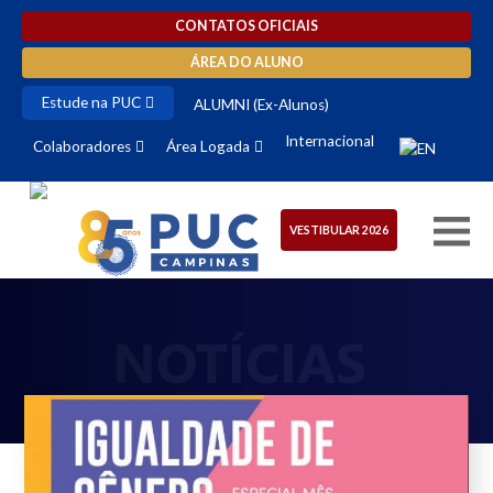
CONTATOS OFICIAIS
ÁREA DO ALUNO
Estude na PUC
ALUMNI (Ex-Alunos)
Internacional
Colaboradores
Área Logada
VESTIBULAR 2026