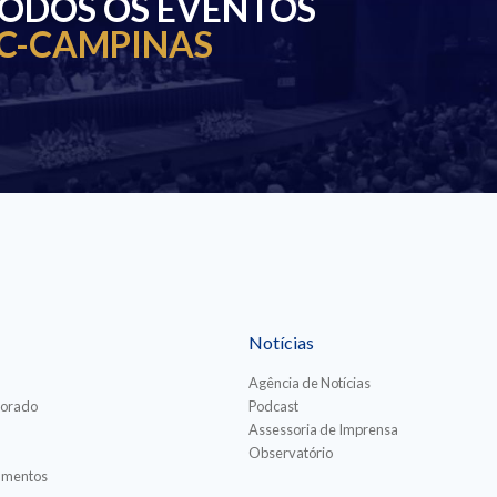
TODOS OS EVENTOS
C-CAMPINAS
Notícias
Agência de Notícias
torado
Podcast
Assessoria de Imprensa
Observatório
iamentos