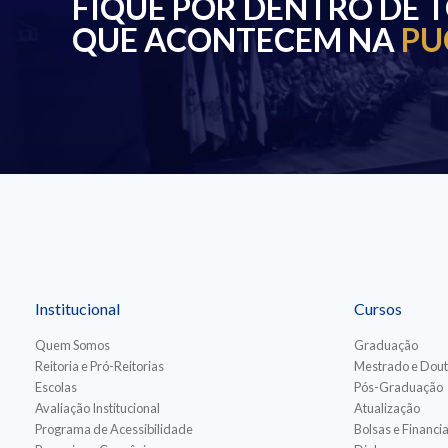
FIQUE POR DENTRO DE 
QUE ACONTECEM NA
PU
Institucional
Cursos
Quem Somos
Graduação
Reitoria e Pró-Reitorias
Mestrado e Dou
Escolas
Pós-Graduação
Avaliação Institucional
Atualização
Programa de Acessibilidade
Bolsas e Financ