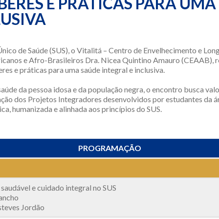
ABERES E PRÁTICAS PARA UMA
LUSIVA
Único de Saúde (SUS), o Vitalitá – Centro de Envelhecimento e L
icanos e Afro-Brasileiros Dra. Nicea Quintino Amauro (CEAAB), re
res e práticas para uma saúde integral e inclusiva.
úde da pessoa idosa e da população negra, o encontro busca valor
tação dos Projetos Integradores desenvolvidos por estudantes da á
a, humanizada e alinhada aos princípios do SUS.
PROGRAMAÇÃO
saudável e cuidado integral no SUS
ancho
steves Jordão