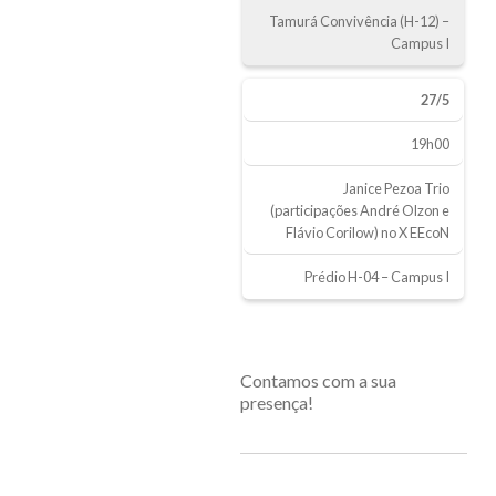
Tamurá Convivência (H-12) –
Campus I
27/5
19h00
Janice Pezoa Trio
(participações André Olzon e
Flávio Corilow) no X EEcoN
Prédio H-04 – Campus I
Contamos com a sua
presença!