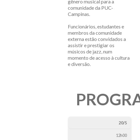
gênero musical para a
comunidade da PUC-
Campinas.
Funcionários, estudantes e
membros da comunidade
externa estão convidados a
assistir e prestigiar os
músicos de jazz, num
momento de acesso à cultura
e diversão.
PROGR
Data
Horário
Apresen
20/5
12h00