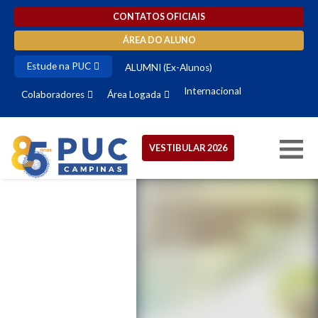
CONTATOS OFICIAIS
ÁREA DO ALUNO
Estude na PUC
ALUMNI (Ex-Alunos)
Internacional
Colaboradores
Área Logada
VESTIBULAR 2026