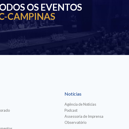
TODOS OS EVENTOS
C-CAMPINAS
Notícias
Agência de Notícias
torado
Podcast
Assessoria de Imprensa
Observatório
iamentos