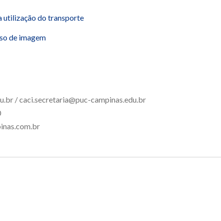
tilização do transporte
so de imagem
u.br / caci.secretaria@puc-campinas.edu.br
0
inas.com.br