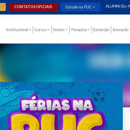
ALUMNI (Ex-A
O
CONTATOS OFICIAIS
Estude na PUC
Institucional
Cursos
Ensino
Pesquisa
Extensão
Inovação