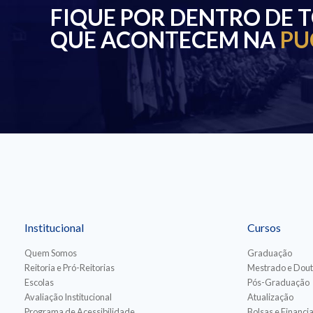
FIQUE POR DENTRO DE 
QUE ACONTECEM NA
PU
Institucional
Cursos
Quem Somos
Graduação
Reitoria e Pró-Reitorias
Mestrado e Dou
Escolas
Pós-Graduação
Avaliação Institucional
Atualização
Programa de Acessibilidade
Bolsas e Financ