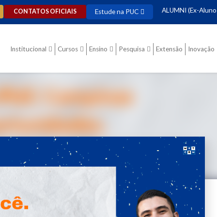
ALUMNI (Ex-Aluno
Estude na PUC
CONTATOS OFICIAIS
Institucional
Cursos
Ensino
Pesquisa
Extensão
Inovação