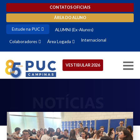
CONTATOS OFICIAIS
ÁREA DO ALUNO
Estude na PUC
ALUMNI (Ex-Alunos)
Internacional
Colaboradores
Área Logada
VESTIBULAR 2026