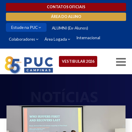
CONTATOS OFICIAIS
ÁREA DO ALUNO
Estude na PUC
ALUMNI (Ex-Alunos)
Internacional
Colaboradores
Área Logada
VESTIBULAR 2026