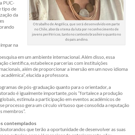
a PUC-
 tipo de
ização da
es
O trabalho de Angélica, que será desenvolvido em parte
torando
no Chile, aborda o tema da luta por reconhecimento de
jovens periféricos, tanto no contexto brasileiro quanto no
do país andino.
 ímpar na
pesquisa em um ambiente internacional. Além disso, essa
ão científica, estabelece parcerias com instituições
ternacionais, além de proporcionar a imersão em um novo idioma
acadêmica”, elucida a professora.
rogramas de pós-graduação quanto para o orientador, a
utorado é igualmente importante, pois “fortalece a produção
 globais, estimula a participação em eventos acadêmicos de
sse processo gera um círculo virtuoso que consolida a reputação
eus membros”.
os contemplados
 doutorandos que terão a oportunidade de desenvolver as suas