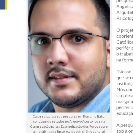
pesquisa
Angélica
Arquitet
Psicolog
O proje
coorient
Católica
periféri
o trabal
na form
“Nosso i
que se r
institui
Nós que
simplesm
margina
perifér
educação
Caio realizará a sua pesquisa em Roma, na Itália,
conduzindo estudos no Arquivo Apostólico e na
A pesqui
Congregação para a Evangelização dos Povos sobre
sob a or
a invisibilidade histórica do patrimônio cultural