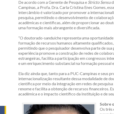
De acordo com a Gerente de Pesquisa e
Stricto Sensu
d
Campinas, a Profa. Dra. Carla Cristina Enes Gomes, esse
intercâmbio é valorizado por promover a internacional
pesquisa, permitindo o desenvolvimento de colaboraçõ
acadêmicas e científicas, além de proporcionar ao dou
uma formação mais abrangente e diversificada.
“O doutorado-sanduíche representa uma oportunidade
formação de recursos humanos altamente qualificados,
permitindo que o pesquisador desenvolva parte de sua 
experiência promove a construção de redes de colaboraç
estrangeiras, facilita a participação em congressos in
e um enriquecimento substancial na formação pessoal e 
Ela diz ainda que, tanto para a PUC-Campinas e seus p
internacionalização resultante dessa modalidade de do
científica por meio da integração em redes de pesquisa
renome e facilita a obtenção de recursos financeiros. E
acadêmica e o impacto científico da Instituição e de s
Sobre 
Os três