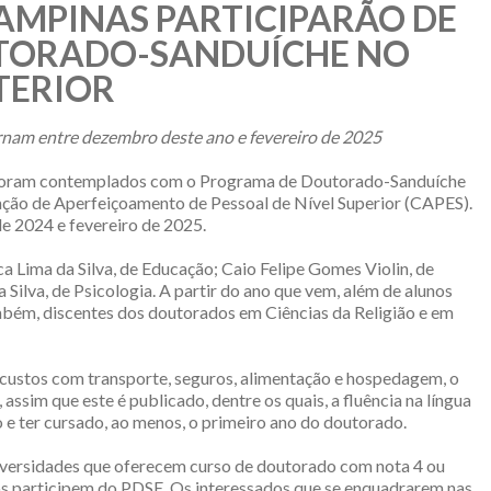
AMPINAS PARTICIPARÃO DE
TORADO-SANDUÍCHE NO
TERIOR
rnam entre dezembro deste ano e fevereiro de 2025
foram contemplados com o Programa de Doutorado-Sanduíche
ção de Aperfeiçoamento de Pessoal de Nível Superior (CAPES).
 2024 e fevereiro de 2025.
Lima da Silva, de Educação; Caio Felipe Gomes Violin, de
Silva, de Psicologia. A partir do ano que vem, além de alunos
mbém, discentes dos doutorados em Ciências da Religião e em
 custos com transporte, seguros, alimentação e hospedagem, o
assim que este é publicado, dentre os quais, a fluência na língua
o e ter cursado, ao menos, o primeiro ano do doutorado.
niversidades que oferecem curso de doutorado com nota 4 ou
os participem do PDSE. Os interessados que se enquadrarem nas