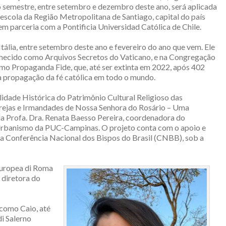
 semestre, entre setembro e dezembro deste ano, será aplicada
escola da Região Metropolitana de Santiago, capital do país
em parceria com a Pontificia Universidad Católica de Chile.
Itália, entre setembro deste ano e fevereiro do ano que vem. Ele
hecido como Arquivos Secretos do Vaticano, e na Congregação
o Propaganda Fide, que, até ser extinta em 2022, após 402
 à propagação da fé católica em todo o mundo.
ilidade Histórica do Patrimônio Cultural Religioso das
rejas e Irmandades de Nossa Senhora do Rosário – Uma
da Profa. Dra. Renata Baesso Pereira, coordenadora do
rbanismo da PUC-Campinas. O projeto conta com o apoio e
 da Conferência Nacional dos Bispos do Brasil (CNBB), sob a
 Europea di Roma
 diretora do
l como Caio, até
di Salerno