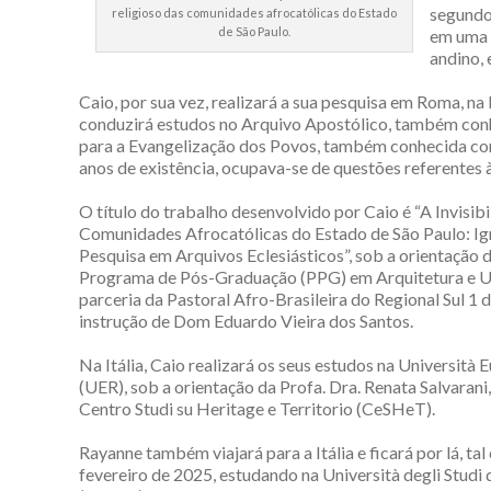
segundo
religioso das comunidades afrocatólicas do Estado
de São Paulo.
em uma 
andino, 
Caio, por sua vez, realizará a sua pesquisa em Roma, na 
conduzirá estudos no Arquivo Apostólico, também con
para a Evangelização dos Povos, também conhecida com
anos de existência, ocupava-se de questões referentes
O título do trabalho desenvolvido por Caio é “A Invisib
Comunidades Afrocatólicas do Estado de São Paulo: Ig
Pesquisa em Arquivos Eclesiásticos”, sob a orientação 
Programa de Pós-Graduação (PPG) em Arquitetura e U
parceria da Pastoral Afro-Brasileira do Regional Sul 1
instrução de Dom Eduardo Vieira dos Santos.
Na Itália, Caio realizará os seus estudos na Università
(UER), sob a orientação da Profa. Dra. Renata Salvarani,
Centro Studi su Heritage e Territorio (CeSHeT).
Rayanne também viajará para a Itália e ficará por lá, ta
fevereiro de 2025, estudando na Università degli Studi 