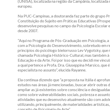
(UNISA), localizada na região da Campânia, localizada n
europeu.
Na PUC-Campinas, a doutoranda faz parte do grupo P
Constituição do Sujeito em Práticas Educativas (Prospe
desenvolve pesquisas no campo da Psicologia Escolar 
desde 2007.
“Aqui no Programa de Pós-Graduação em Psicologia, a 
com a Psicologia do Desenvolvimento, sobretudo em r
princípios do psicólogo bielorrusso Lev Vygotsky, que
chamada Psicologia Histórico-Cultural, mas também à 
Educação e da Arte. Foi por isso que eu decidi me vinc
a qual pertence a Profa. Dra. Giuseppina Marsico, que 
especialista no assunto”, elucida Rayanne.
Ela continua dizendo que “a proposta na Itália é aprofu
estudos nas áreas já mencionadas, buscar abrir outras 
ampliar as já existentes sobre consciência e desigualda
como sobre vulnerabilidades sociais, pobreza e assunto
atividades que eu desenvolvo atualmente são com adol
utilizando, principalmente, de materialidades artísticas
conceito de Psicologia da Arte”.