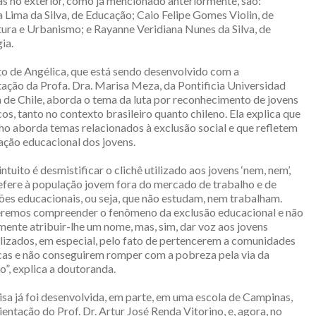
s no exterior, como já mencionado anteriormente, são:
 Lima da Silva, de Educação; Caio Felipe Gomes Violin, de
ura e Urbanismo; e Rayanne Veridiana Nunes da Silva, de
ia.
to de Angélica, que está sendo desenvolvido com a
ação da Profa. Dra. Marisa Meza, da Pontificia Universidad
 de Chile, aborda o tema da luta por reconhecimento de jovens
cos, tanto no contexto brasileiro quanto chileno. Ela explica que
ho aborda temas relacionados à exclusão social e que refletem
ação educacional dos jovens.
ntuito é desmistificar o clichê utilizado aos jovens ‘nem, nem’,
efere à população jovem fora do mercado de trabalho e de
ções educacionais, ou seja, que não estudam, nem trabalham.
remos compreender o fenômeno da exclusão educacional e não
ente atribuir-lhe um nome, mas, sim, dar voz aos jovens
lizados, em especial, pelo fato de pertencerem a comunidades
icas e não conseguirem romper com a pobreza pela via da
”, explica a doutoranda.
sa já foi desenvolvida, em parte, em uma escola de Campinas,
ientação do Prof. Dr. Artur José Renda Vitorino, e, agora, no