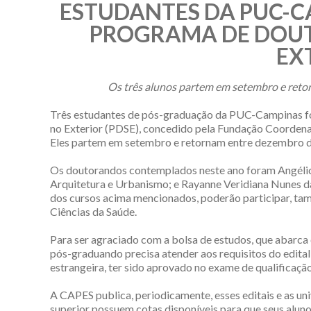
ESTUDANTES DA PUC-C
PROGRAMA DE DOU
EX
Os três alunos partem em setembro e reto
Três estudantes de pós-graduação da PUC-Campinas 
no Exterior (PDSE), concedido pela Fundação Coordena
Eles partem em setembro e retornam entre dezembro de
Os doutorandos contemplados neste ano foram Angélica 
Arquitetura e Urbanismo; e Rayanne Veridiana Nunes da 
dos cursos acima mencionados, poderão participar, ta
Ciências da Saúde.
Para ser agraciado com a bolsa de estudos, que abarca
pós-graduando precisa atender aos requisitos do edital, 
estrangeira, ter sido aprovado no exame de qualificaçã
A CAPES publica, periodicamente, esses editais e as u
superior possuem cotas disponíveis para que seus alun