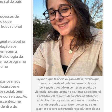
o sul do país
rocessos de
d), que
e Educacional
gente trabalha
elação aos
 remetem à
Psicologia da
ular ao programa
é uma
Rayanne, que também vai para a Itália, explica que,
ndar os meus
durante o mestrado, ela pesquisou sobre as
discussões e
percepções dos adolescentes a respeito da
de social, bem
violência, mas que, agora, no doutorado, o escopo foi
s correlatos. As
ampliado e ela tem estudado sobre as situações
violentas que os jovens vivenciam no dia a dia e
escentes, me
como isso pode acabar fazendo com que eles
, dentro do
próprios acabem se tornando reprodutores dessa