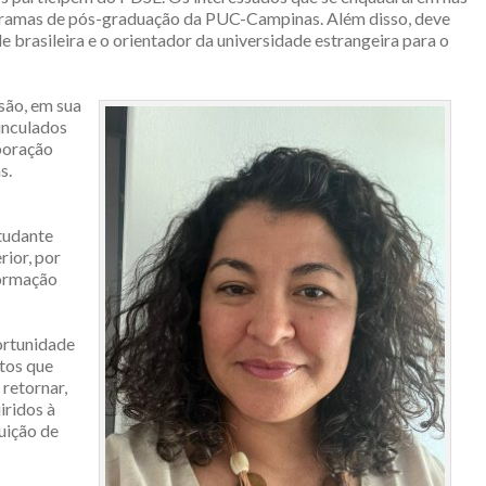
ogramas de pós-graduação da PUC-Campinas. Além disso, deve
e brasileira e o orientador da universidade estrangeira para o
são, em sua
inculados
boração
s.
tudante
rior, por
formação
ortunidade
etos que
retornar,
iridos à
tuição de