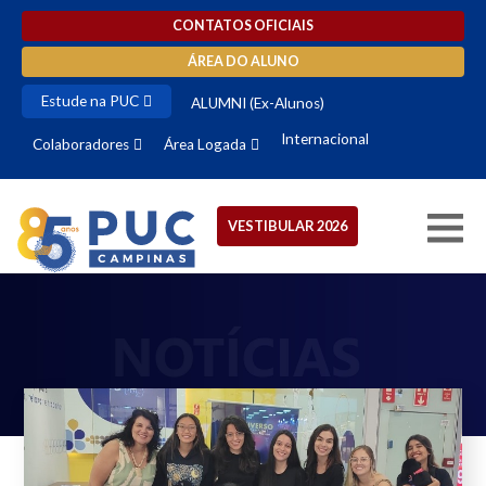
CONTATOS OFICIAIS
ÁREA DO ALUNO
Estude na PUC
ALUMNI (Ex-Alunos)
Internacional
Colaboradores
Área Logada
VESTIBULAR 2026