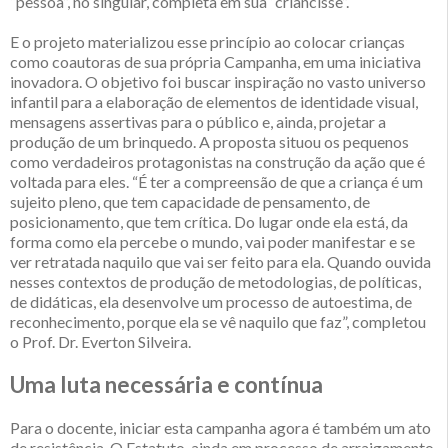
“pessoa”, no singular, completa em sua “criancisse”.
E o projeto materializou esse princípio ao colocar crianças
como coautoras de sua própria Campanha, em uma iniciativa
inovadora. O objetivo foi buscar inspiração no vasto universo
infantil para a elaboração de elementos de identidade visual,
mensagens assertivas para o público e, ainda, projetar a
produção de um brinquedo. A proposta situou os pequenos
como verdadeiros protagonistas na construção da ação que é
voltada para eles. “É ter a compreensão de que a criança é um
sujeito pleno, que tem capacidade de pensamento, de
posicionamento, que tem crítica. Do lugar onde ela está, da
forma como ela percebe o mundo, vai poder manifestar e se
ver retratada naquilo que vai ser feito para ela. Quando ouvida
nesses contextos de produção de metodologias, de políticas,
de didáticas, ela desenvolve um processo de autoestima, de
reconhecimento, porque ela se vê naquilo que faz”, completou
o Prof. Dr. Everton Silveira.
Uma luta necessária e contínua
Para o docente, iniciar esta campanha agora é também um ato
de resistência. O Estatuto, ainda em processo de arraigamento