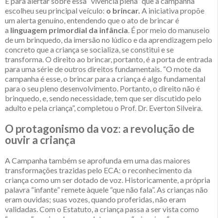
É para alertar sobre essa “vivência plena” que a campanha
escolheu seu principal veículo:
o brincar.
A iniciativa propõe
um alerta genuíno, entendendo que o ato de brincar é
a
linguagem primordial da infância
. É por meio do manuseio
de um brinquedo, da imersão no lúdico e da aprendizagem pelo
concreto que a criança se socializa, se constitui e se
transforma. O direito ao brincar, portanto, é a porta de entrada
para uma série de outros direitos fundamentais. “O mote da
campanha é esse, o brincar para a criança é algo fundamental
para o seu pleno desenvolvimento. Portanto, o direito não é
brinquedo, e, sendo necessidade, tem que ser discutido pelo
adulto e pela criança”, completou o Prof. Dr. Everton Silveira.
O protagonismo da voz: a revolução de
ouvir a criança
A Campanha também se aprofunda em uma das maiores
transformações trazidas pelo ECA: o reconhecimento da
criança como um ser dotado de voz. Historicamente, a própria
palavra “infante” remete àquele “que não fala”. As crianças não
eram ouvidas; suas vozes, quando proferidas, não eram
validadas. Com o Estatuto, a criança passa a ser vista como