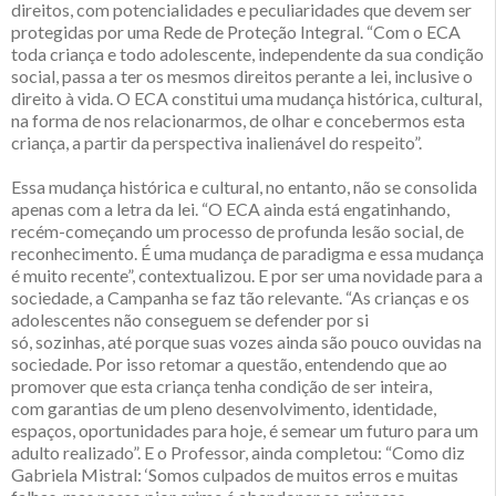
direitos, com potencialidades e peculiaridades que devem ser
protegidas por uma Rede de Proteção Integral. “Com o ECA
toda criança e todo adolescente, independente da sua condição
social, passa a ter os mesmos direitos perante a lei, inclusive o
direito à vida. O ECA constitui uma mudança histórica, cultural,
na forma de nos relacionarmos, de olhar e concebermos esta
criança, a partir da perspectiva inalienável do respeito”.
Essa mudança histórica e cultural, no entanto, não se consolida
apenas com a letra da lei. “O ECA ainda está engatinhando,
recém-começando um processo de profunda lesão social, de
reconhecimento. É uma mudança de paradigma e essa mudança
é muito recente”, contextualizou. E por ser uma novidade para a
sociedade, a Campanha se faz tão relevante. “As crianças e os
adolescentes não conseguem se defender por si
só, sozinhas, até porque suas vozes ainda são pouco ouvidas na
sociedade. Por isso retomar a questão, entendendo que ao
promover que esta criança tenha condição de ser inteira,
com garantias de um pleno desenvolvimento, identidade,
espaços, oportunidades para hoje, é semear um futuro para um
adulto realizado”. E o Professor, ainda completou: “Como diz
Gabriela Mistral: ‘Somos culpados de muitos erros e muitas