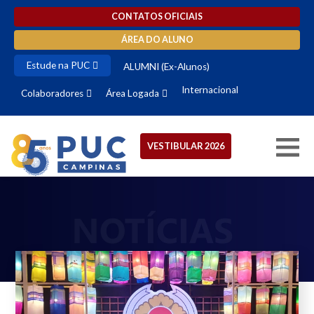
CONTATOS OFICIAIS
ÁREA DO ALUNO
Estude na PUC
ALUMNI (Ex-Alunos)
Internacional
Colaboradores
Área Logada
VESTIBULAR 2026