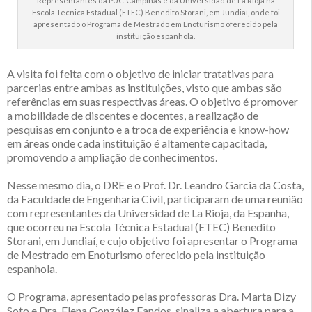
Representantes da PUC-Campinas e da Universidad de La Rioja na
Escola Técnica Estadual (ETEC) Benedito Storani, em Jundiaí, onde foi
apresentado o Programa de Mestrado em Enoturismo oferecido pela
instituição espanhola.
A visita foi feita com o objetivo de iniciar tratativas para
parcerias entre ambas as instituições, visto que ambas são
referências em suas respectivas áreas. O objetivo é promover
a mobilidade de discentes e docentes, a realização de
pesquisas em conjunto e a troca de experiência e know-how
em áreas onde cada instituição é altamente capacitada,
promovendo a ampliação de conhecimentos.
Nesse mesmo dia, o DRE e o Prof. Dr. Leandro Garcia da Costa,
da Faculdade de Engenharia Civil, participaram de uma reunião
com representantes da Universidad de La Rioja, da Espanha,
que ocorreu na Escola Técnica Estadual (ETEC) Benedito
Storani, em Jundiaí, e cujo objetivo foi apresentar o Programa
de Mestrado em Enoturismo oferecido pela instituição
espanhola.
O Programa, apresentado pelas professoras Dra. Marta Dizy
Soto e Dra. Elena González Fandos, sinaliza a abertura para a