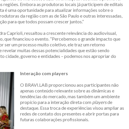
s regiões. Embora as produtoras locais já participem de editais
sta é uma oportunidade para atualizar informações sobre o
produtoras da região com as de São Paulo e outras interessadas,
ão para que todos possam crescer juntos.”
a Caprioli, ressaltou a crescente relevância do audiovisual,
, que financiou o evento. “Percebemos o grande impacto que
Por ser um processo muito coletivo, ele traz um retorno
e revelar muitas dessas potencialidades que estão sendo
to cidade, governo e entidades – podemos nos apropriar do
Interação com players
O BRAVI.LAB proporcionou aos participantes não
apenas conteúdo relevante sobre as dinâmicas e
tendências do mercado, mas também um ambiente
propício para a interação direta com
players
de
destaque. Essa troca de experiências visou ampliar as
redes de contato dos presentes e abrir portas para
futuras colaborações profissionais.