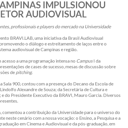
CAMPINAS IMPULSIONOU
ETOR AUDIOVISUAL
antes, profissionais e players do mercado na Universidade
vento BRAVI.LAB, uma iniciativa da Brasil Audiovisual
 promovendo o diálogo e estreitamento de laços entre o
stema audiovisual de Campinas e região.
ram acesso a uma programação intensa no
Campus
I da
apresentações de cases de sucesso, mesas de discussão sobre
ssões de
pitching
.
, na Sala 900, contou com a presença do Decano da Escola de
ndolfo Alexandre de Souza; da Secretária de Cultura e
; e do Presidente Executivo da BRAVI, Mauro Garcia. Diversos
resentes.
a, comentou a contribuição da Universidade para o universo do
e neste cenário com a nossa vocação: o Ensino, a Pesquisa e a
graduação em Cinema e Audiovisual e da pós-graduação, em