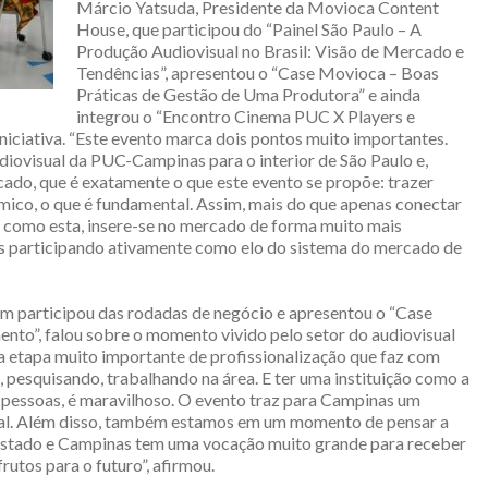
Márcio Yatsuda, Presidente da Movioca Content
House, que participou do “Painel São Paulo – A
Produção Audiovisual no Brasil: Visão de Mercado e
Tendências”, apresentou o “Case Movioca – Boas
Práticas de Gestão de Uma Produtora” e ainda
integrou o “Encontro Cinema PUC X Players e
niciativa. “Este evento marca dois pontos muito importantes.
diovisual da PUC-Campinas para o interior de São Paulo e,
rcado, que é exatamente o que este evento se propõe: trazer
ico, o que é fundamental. Assim, mais do que apenas conectar
as como esta, insere-se no mercado de forma muito mais
s participando ativamente como elo do sistema do mercado de
 participou das rodadas de negócio e apresentou o “Case
to”, falou sobre o momento vivido pelo setor do audiovisual
ma etapa muito importante de profissionalização que faz com
 pesquisando, trabalhando na área. E ter uma instituição como a
pessoas, é maravilhoso. O evento traz para Campinas um
sual. Além disso, também estamos em um momento de pensar a
 estado e Campinas tem uma vocação muito grande para receber
frutos para o futuro”, afirmou.