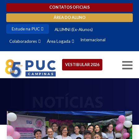
CONTATOS OFICIAIS
ÁREA DO ALUNO
Estude na PUC
ALUMNI (Ex-Alunos)
Internacional
Colaboradores
Área Logada
VESTIBULAR 2026