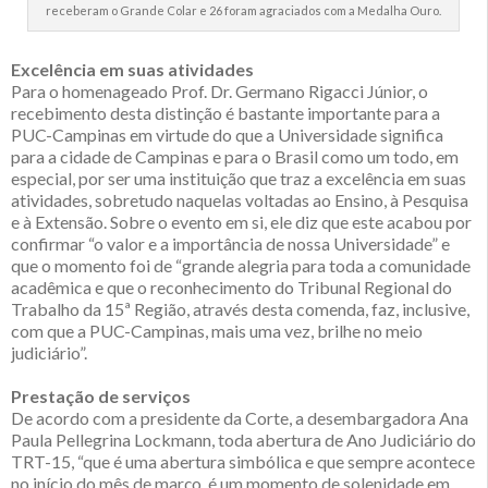
receberam o Grande Colar e 26 foram agraciados com a Medalha Ouro.
Excelência em suas atividades
Para o homenageado Prof. Dr. Germano Rigacci Júnior, o
recebimento desta distinção é bastante importante para a
PUC-Campinas em virtude do que a Universidade significa
para a cidade de Campinas e para o Brasil como um todo, em
especial, por ser uma instituição que traz a excelência em suas
atividades, sobretudo naquelas voltadas ao Ensino, à Pesquisa
e à Extensão. Sobre o evento em si, ele diz que este acabou por
confirmar “o valor e a importância de nossa Universidade” e
que o momento foi de “grande alegria para toda a comunidade
acadêmica e que o reconhecimento do Tribunal Regional do
Trabalho da 15ª Região, através desta comenda, faz, inclusive,
com que a PUC-Campinas, mais uma vez, brilhe no meio
judiciário”.
Prestação de serviços
De acordo com a presidente da Corte, a desembargadora Ana
Paula Pellegrina Lockmann, toda abertura de Ano Judiciário do
TRT-15, “que é uma abertura simbólica e que sempre acontece
no início do mês de março, é um momento de solenidade em