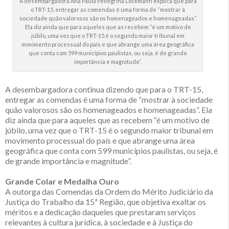
A desembargadora Ana Paula Pellegrina Lockmann explica que para
o TRT-15, entregar as comendas é uma forma de “mostrar à
sociedade quão valorosos são os homenageados e homenageadas”.
Ela diz ainda que para aqueles que as recebem “é um motivo de
júbilo, uma vez que o TRT-15 é o segundo maior tribunal em
movimento processual do país e que abrange uma área geográfica
que conta com 599 municípios paulistas, ou seja, é de grande
importância e magnitude”.
A desembargadora continua dizendo que para o TRT-15,
entregar as comendas é uma forma de “mostrar à sociedade
quão valorosos são os homenageados e homenageadas”. Ela
diz ainda que para aqueles que as recebem “é um motivo de
júbilo, uma vez que o TRT-15 é o segundo maior tribunal em
movimento processual do país e que abrange uma área
geográfica que conta com 599 municípios paulistas, ou seja, é
de grande importância e magnitude”.
Grande Colar e Medalha Ouro
A outorga das Comendas da Ordem do Mérito Judiciário da
Justiça do Trabalho da 15ª Região, que objetiva exaltar os
méritos e a dedicação daqueles que prestaram serviços
relevantes à cultura jurídica, à sociedade e à Justiça do