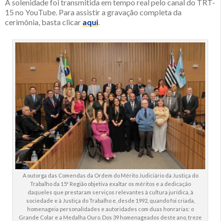
A solenidade foi transmitida em tempo real pelo canal do TRT-
15 no YouTube. Para assistir a gravação completa da
cerimônia, basta clicar
aqui
.
A outorga das Comendas da Ordem do Mérito Judiciário da Justiça do
Trabalho da 15ª Região objetiva exaltar os méritos e a dedicação
daqueles que prestaram serviços relevantes à cultura jurídica, à
sociedade e à Justiça do Trabalho e, desde 1992, quando foi criada,
homenageia personalidades e autoridades com duas honrarias: o
Grande Colar e a Medalha Ouro. Dos 39 homenageados deste ano, treze