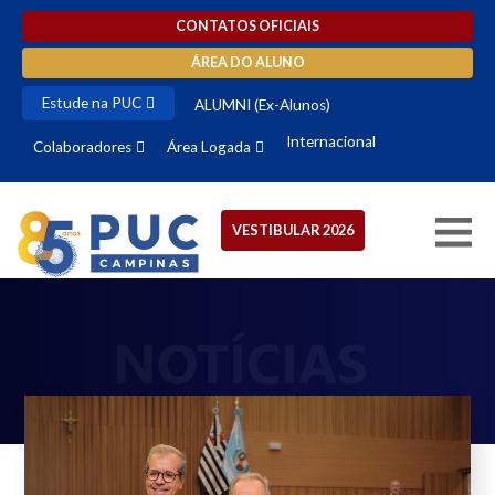
CONTATOS OFICIAIS
ÁREA DO ALUNO
Estude na PUC
ALUMNI (Ex-Alunos)
Internacional
Colaboradores
Área Logada
VESTIBULAR 2026