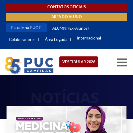
CONTATOS OFICIAIS
ÁREA DO ALUNO
Estude na PUC
ALUMNI (Ex-Alunos)
Internacional
Colaboradores
Área Logada
VESTIBULAR 2026